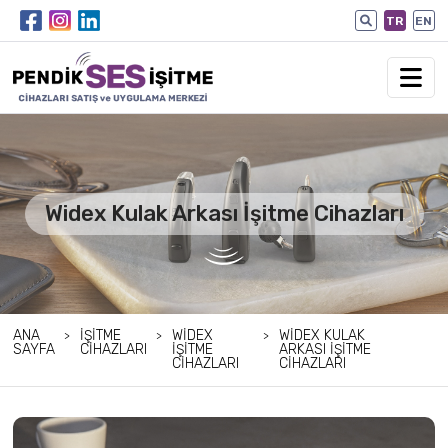
TR
EN
Widex Kulak Arkası İşitme Cihazları
ANA
İŞITME
WIDEX
WIDEX KULAK
SAYFA
CIHAZLARI
İŞITME
ARKASI İŞITME
CIHAZLARI
CIHAZLARI