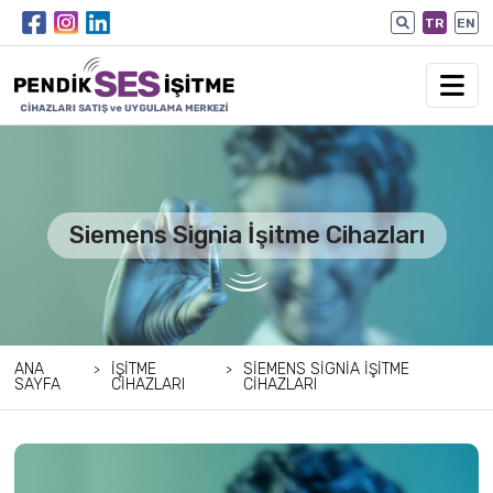
TR
EN
Siemens Signia İşitme Cihazları
ANA
İŞITME
SIEMENS SIGNIA İŞITME
SAYFA
CIHAZLARI
CIHAZLARI