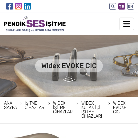
TR
EN
Widex EVOKE CIC
ANA
İŞITME
WIDEX
WIDEX
WIDEX
SAYFA
CIHAZLARI
İŞITME
KULAK İÇI
EVOKE
CIHAZLARI
İŞITME
CIC
CIHAZLARI