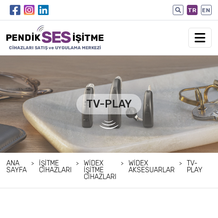
TR
EN
TV-PLAY
ANA
İŞITME
WIDEX
WIDEX
TV-
SAYFA
CIHAZLARI
İŞITME
AKSESUARLAR
PLAY
CIHAZLARI