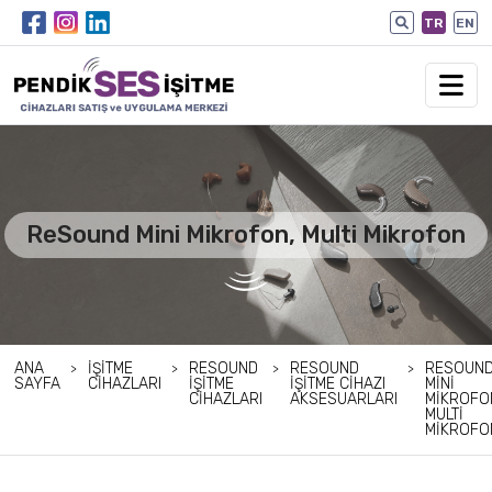
TR
EN
ReSound Mini Mikrofon, Multi Mikrofon
ANA
İŞITME
RESOUND
RESOUND
RESOUN
SAYFA
CIHAZLARI
İŞITME
İŞITME CIHAZI
MINI
CIHAZLARI
AKSESUARLARI
MIKROFO
MULTI
MIKROFO