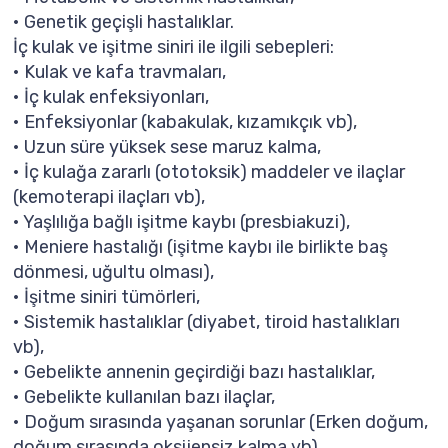
• Genetik geçişli hastalıklar.
İç kulak ve işitme siniri ile ilgili sebepleri:
• Kulak ve kafa travmaları,
• İç kulak enfeksiyonları,
• Enfeksiyonlar (kabakulak, kızamıkçık vb),
• Uzun süre yüksek sese maruz kalma,
• İç kulağa zararlı (ototoksik) maddeler ve ilaçlar
(kemoterapi ilaçları vb),
• Yaşlılığa bağlı işitme kaybı (presbiakuzi),
• Meniere hastalığı (işitme kaybı ile birlikte baş
dönmesi, uğultu olması),
• İşitme siniri tümörleri,
• Sistemik hastalıklar (diyabet, tiroid hastalıkları
vb),
• Gebelikte annenin geçirdiği bazı hastalıklar,
• Gebelikte kullanılan bazı ilaçlar,
• Doğum sırasında yaşanan sorunlar (Erken doğum,
doğum sırasında oksijensiz kalma vb),