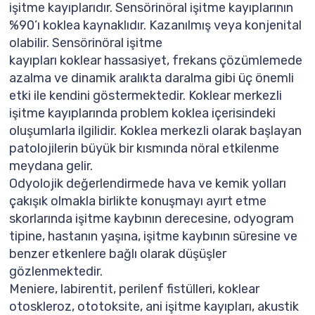
işitme kayıplarıdır. Sensörinöral işitme kayıplarının
%90’ı koklea kaynaklıdır. Kazanılmış veya konjenital
olabilir. Sensörinöral işitme
kayıpları koklear hassasiyet, frekans çözümlemede
azalma ve dinamik aralıkta daralma gibi üç önemli
etki ile kendini göstermektedir. Koklear merkezli
işitme kayıplarında problem koklea içerisindeki
oluşumlarla ilgilidir. Koklea merkezli olarak başlayan
patolojilerin büyük bir kısmında nöral etkilenme
meydana gelir.
Odyolojik değerlendirmede hava ve kemik yolları
çakışık olmakla birlikte konuşmayı ayırt etme
skorlarında işitme kaybının derecesine, odyogram
tipine, hastanın yaşına, işitme kaybının süresine ve
benzer etkenlere bağlı olarak düşüşler
gözlenmektedir.
Meniere, labirentit, perilenf fistülleri, koklear
otoskleroz, ototoksite, ani işitme kayıpları, akustik