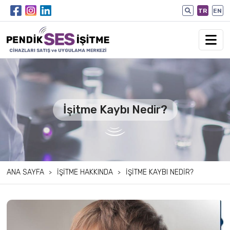
TR
EN
İşitme Kaybı Nedir?
ANA SAYFA
İŞITME HAKKINDA
İŞITME KAYBI NEDIR?